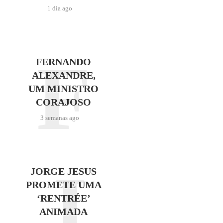
1 dia ago
F
FERNANDO
ALEXANDRE,
UM MINISTRO
CORAJOSO
3 semanas ago
J
JORGE JESUS
PROMETE UMA
‘RENTRÉE’
ANIMADA