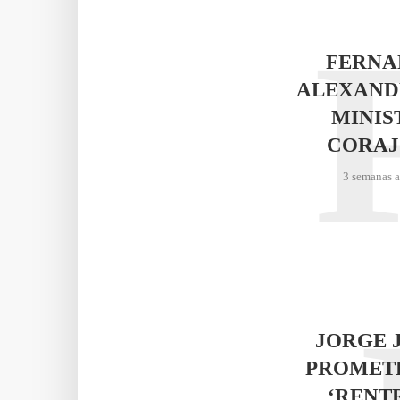
FERNA
ALEXAND
MINIS
CORAJ
3 semanas 
JORGE 
PROMET
‘RENT