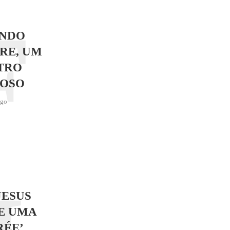
F
NDO
RE, UM
TRO
OSO
ago
JESUS
E UMA
RÉE’