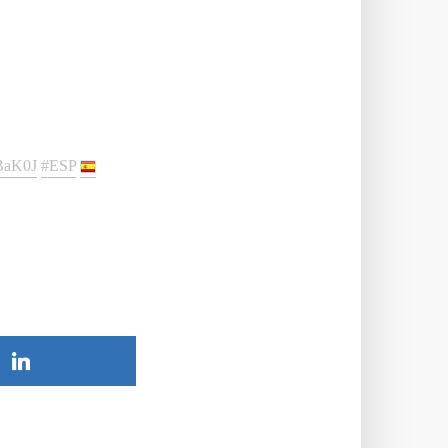
/cBaK0J
#ESP