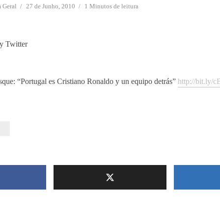
m
Geral
27 de Junho, 2010
1 Minutos de leitura
y Twitter
que: “Portugal es Cristiano Ronaldo y un equipo detrás”
http://bit.ly