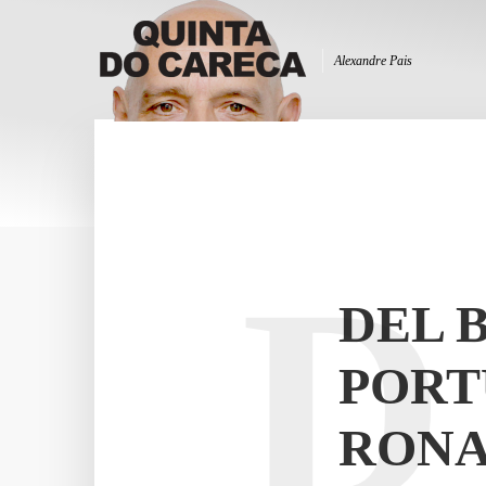
Alexandre Pais
D
DEL 
PORT
RON