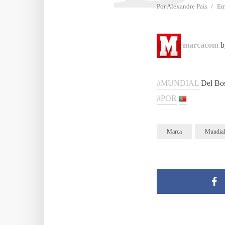
Por
Alexandre Pais
E
marcacom
b
#MUNDIAL
Del Bos
#POR
Marca
Mundial