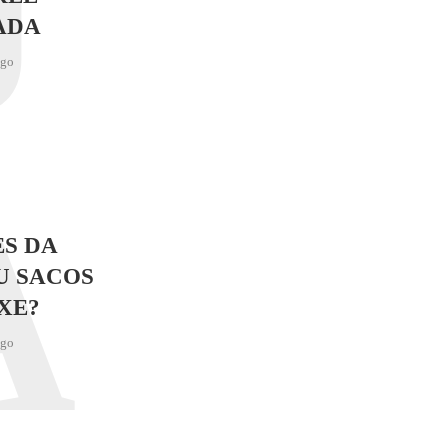
J
ADA
ago
A
S DA
U SACOS
XE?
ago