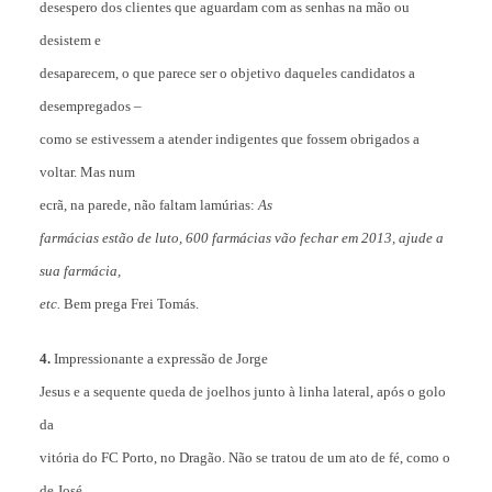
desespero dos clientes que aguardam com as senhas na mão ou
desistem e
desaparecem, o que parece ser o objetivo daqueles candidatos a
desempregados –
como se estivessem a atender indigentes que fossem obrigados a
voltar. Mas num
ecrã, na parede, não faltam lamúrias:
As
farmácias estão de luto, 600 farmácias vão fechar em 2013, ajude a
sua farmácia,
etc.
Bem prega Frei Tomás.
4.
Impressionante a expressão de Jorge
Jesus e a sequente queda de joelhos junto à linha lateral, após o golo
da
vitória do FC Porto, no Dragão. Não se tratou de um ato de fé, como o
de José