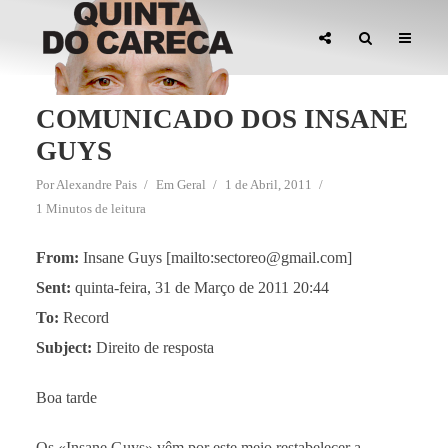
COMUNICADO DOS INSANE
GUYS
Por
Alexandre Pais
Em
Geral
1 de Abril, 2011
1 Minutos de leitura
From:
Insane Guys [mailto:sectoreo@gmail.com]
Sent:
quinta-feira, 31 de Março de 2011 20:44
To:
Record
Subject:
Direito de resposta
Boa tarde
Os «Insane Guys» vêm por este meio restabelecer a