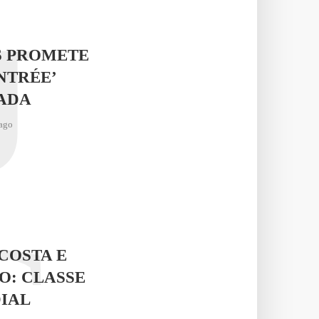
J
S PROMETE
NTRÉE’
ADA
ago
C
COSTA E
O: CLASSE
IAL