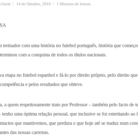
m
Geral
14 de Outubro, 2010
1 Minutos de leitura
NSA
um treinador com uma história no futebol português, história que começ
terminou com a conquista de todos os títulos nacionais.
a etapa no futebol espanhol e fá-lo por direito próprio, pelo direito que
 competência e pelos resultados que obteve.
, a quem respeitosamente trato por Professor – também pelo facto de te
tenho uma óptima relação pessoal, que inclusive se foi estreitando ao 
ontactos que mantivemos, que perdura e que hoje até se traduz num con
tes das nossas carreiras.