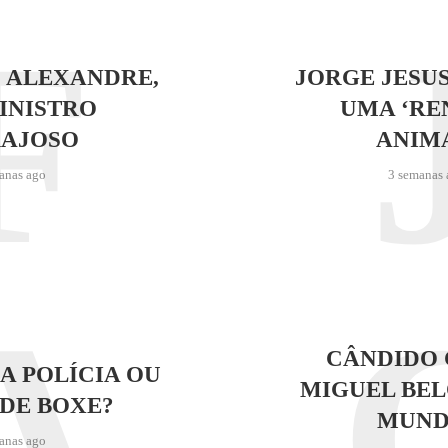
F
 ALEXANDRE,
JORGE JESU
INISTRO
UMA ‘RE
AJOSO
ANIM
anas ago
3 semanas 
A
CÂNDIDO 
A POLÍCIA OU
MIGUEL BEL
DE BOXE?
MUND
anas ago