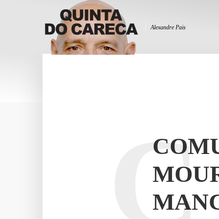
Alexandre Pais
C
COMU
MOUR
MANC