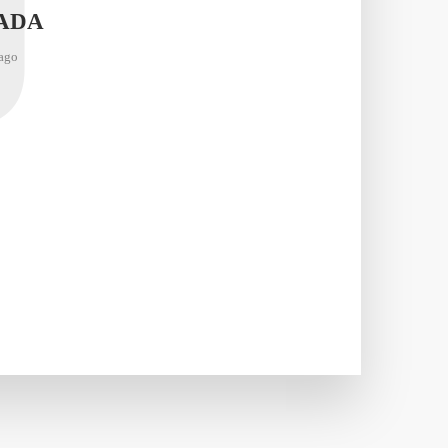
J
ADA
ago