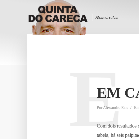
Alexandre Pais
E
EM C
Por
Alexandre Pais
E
Com dois resultados c
tabela, há seis palpi