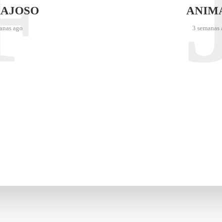
F
AJOSO
ANIM
anas ago
3 semanas 