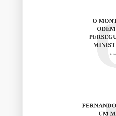
O MONT
ODEMI
PERSEGU
MINIST
4 ho
FERNANDO
UM M