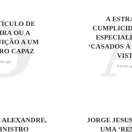
O
A EST
ÍCULO DE
CUMPLICI
RA OU A
ESPECIALI
IÇÃO A UM
‘CASADOS À
RO CAPAZ
VIST
ras ago
4 horas a
 ALEXANDRE,
JORGE JESU
INISTRO
UMA ‘RE