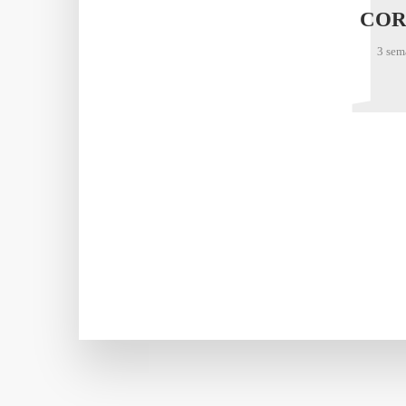
COR
3 sem