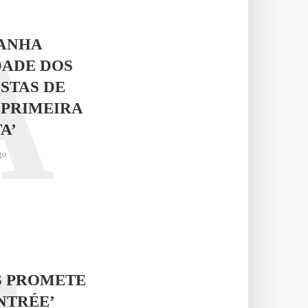
A
RANHA
DADE DOS
STAS DE
 PRIMEIRA
A’
go
S PROMETE
NTRÉE’