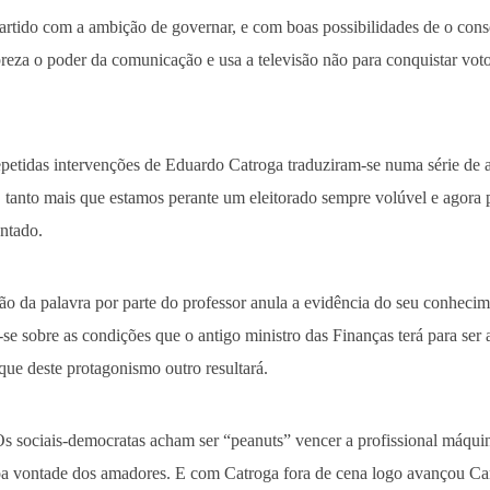
rtido com a ambição de governar, e com boas possibilidades de o conse
eza o poder da comunicação e usa a televisão não para conquistar vot
epetidas intervenções de Eduardo Catroga traduziram-se numa série de
e, tanto mais que estamos perante um eleitorado sempre volúvel e agora 
entado.
ão da palavra por parte do professor anula a evidência do seu conhecim
r-se sobre as condições que o antigo ministro das Finanças terá para ser
que deste protagonismo outro resultará.
Os sociais-democratas acham ser “peanuts” vencer a profissional máqu
boa vontade dos amadores. E com Catroga fora de cena logo avançou Ca