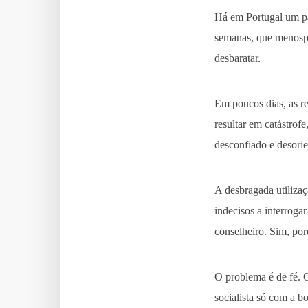
Há em Portugal um pa
semanas, que menospr
desbaratar.
Em poucos dias, as r
resultar em catástrof
desconfiado e desori
A desbragada utilizaç
indecisos a interroga
conselheiro. Sim, por
O problema é de fé. 
socialista só com a 