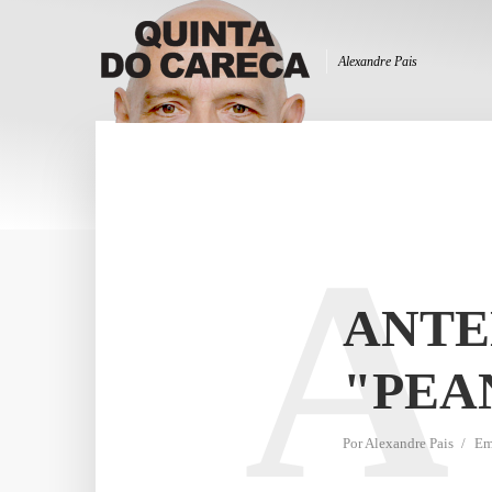
Alexandre Pais
A
ANTE
"PEA
Por
Alexandre Pais
E