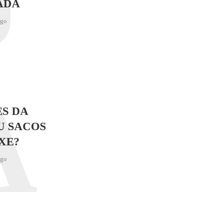
J
ADA
ago
A
S DA
U SACOS
XE?
ago