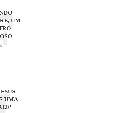
F
NDO
RE, UM
TRO
OSO
ago
JESUS
E UMA
RÉE’