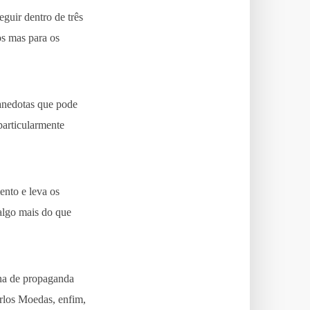
guir dentro de três
os mas para os
 anedotas que pode
particularmente
ento e leva os
 algo mais do que
ina de propaganda
rlos Moedas, enfim,