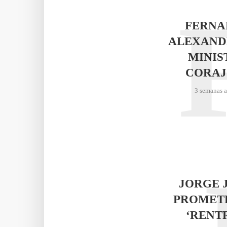
FERNA
ALEXAND
MINIS
CORAJ
3 semanas 
JORGE 
PROMET
‘RENT