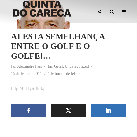
AI ESTA SEMELHANÇA
ENTRE O GOLF E O
GOLFE!…
Por
Alexandre Pais
Em
Geral
,
Uncategorized
15 de Março, 2011
1 Minutos de leitura
http://bit.ly/eJldkj