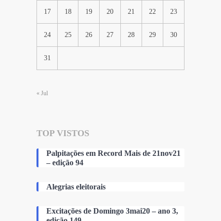
17
18
19
20
21
22
23
24
25
26
27
28
29
30
31
« Jul
TOP VISTOS
Palpitações em Record Mais de 21nov21
– edição 94
Alegrias eleitorais
Excitações de Domingo 3mai20 – ano 3,
edição 149