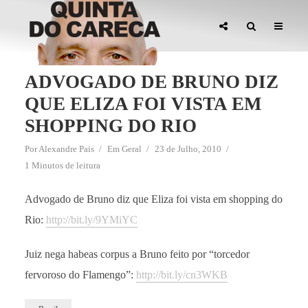
ADVOGADO DE BRUNO DIZ
QUE ELIZA FOI VISTA EM
SHOPPING DO RIO
Por
Alexandre Pais
Em
Geral
23 de Julho, 2010
1 Minutos de leitura
Advogado de Bruno diz que Eliza foi vista em shopping do
Rio:
http://bit.ly/9YMiYC
Juiz nega habeas corpus a Bruno feito por “torcedor
fervoroso do Flamengo”:
http://bit.ly/cn3WKB