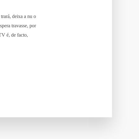
rará, deixa a nu o
spera travasse, por
TV é, de facto,