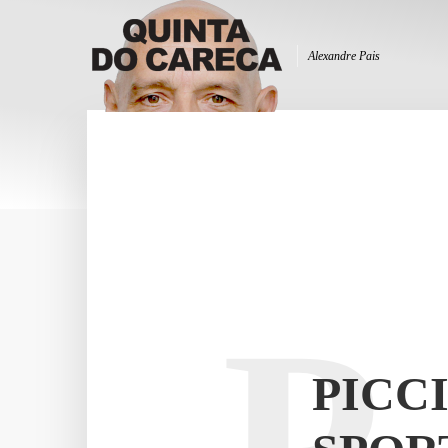
Alexandre Pais
P
PICC