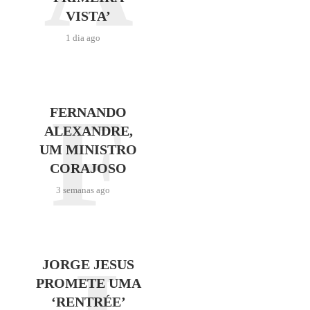
VISTA’
1 dia ago
F
FERNANDO
ALEXANDRE,
UM MINISTRO
CORAJOSO
3 semanas ago
JORGE JESUS
PROMETE UMA
‘RENTRÉE’