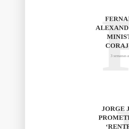
FERNA
ALEXAND
MINIS
CORAJ
3 semanas 
JORGE 
PROMET
‘RENT