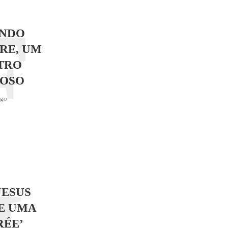
F
NDO
RE, UM
TRO
OSO
ago
JESUS
E UMA
RÉE’