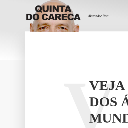
Alexandre Pais
V
VEJA
DOS 
MUND