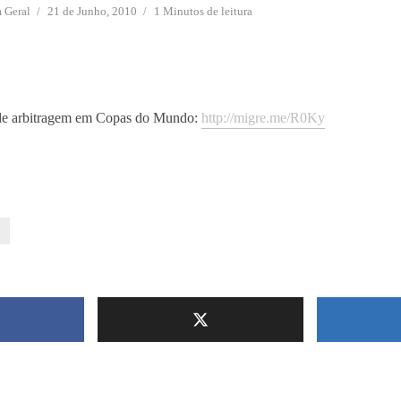
m
Geral
21 de Junho, 2010
1 Minutos de leitura
 de arbitragem em Copas do Mundo:
http://migre.me/R0Ky