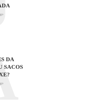
J
ADA
ago
A
S DA
U SACOS
XE?
ago