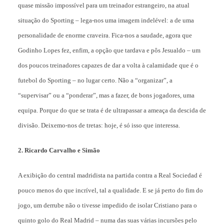
quase missão impossível para um treinador estrangeiro, na atual
situação do Sporting – lega-nos uma imagem indelével: a de uma
personalidade de enorme craveira. Fica-nos a saudade, agora que
Godinho Lopes fez, enfim, a opção que tardava e pôs Jesualdo – um
dos poucos treinadores capazes de dar a volta à calamidade que é o
futebol do Sporting – no lugar certo. Não a “organizar”, a
“supervisar” ou a “ponderar”, mas a fazer, de bons jogadores, uma
equipa. Porque do que se trata é de ultrapassar a ameaça da descida de
divisão. Deixemo-nos de tretas: hoje, é só isso que interessa.
2. Ricardo Carvalho e Simão
A exibição do central madridista na partida contra a Real Sociedad é
pouco menos do que incrível, tal a qualidade. E se já perto do fim do
jogo, um derrube não o tivesse impedido de isolar Cristiano para o
quinto golo do Real Madrid – numa das suas várias incursões pelo