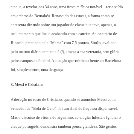
ataque, a revelar, aos 34 anos, uma frescura física notável – teria saído
em ombros do Bernabéu. Renascido das cinzas, a forma como se
apresenta diz tudo sobre um jogador de classe que teve, apenas, o
mau momento que lhe ia acabando com a carreira. Ao contrário de
Ricardo, premiado pela “Marca” com 7,5 pontos, Simão, avaliado
pelo mesmo diário com nota 2 (!), arrasta a sua veterania, sem glória,
pelos campos de futebol. A atuação que rubricou frente ao Barcelona
foi, simplesmente, uma desgraça.
3. Messi e Cristiano
A deceção no rosto de Cristiano, quando se anunciou Messi como
vencedor da “Bola de Ouro”, foi um sinal de fraqueza dispensável.
Mas o discurso de vitória do argentino, ao elogiar Iniesta e ignorar o
craque português, demonstra também pouca grandeza. São génios