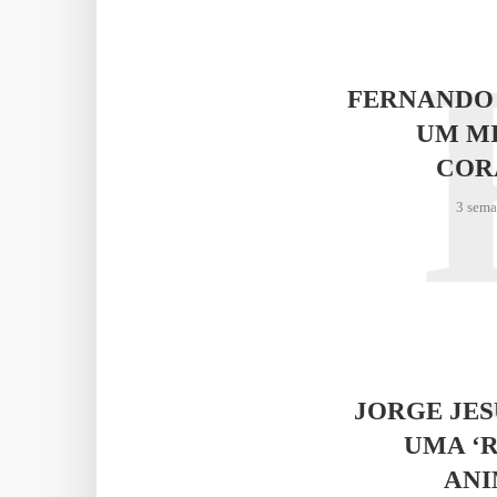
FERNANDO
UM M
COR
3 sema
JORGE JE
UMA ‘
AN