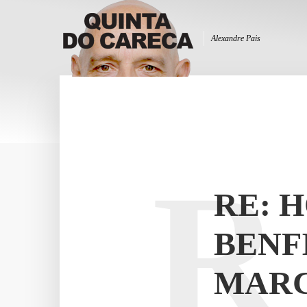
Alexandre Pais
R
RE: 
BENF
MARC