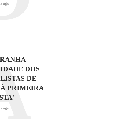
as ago
A
TRANHA
IDADE DOS
LISTAS DE
 À PRIMEIRA
STA’
as ago