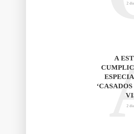
2 di
A ES
CUMPLIC
ESPECIA
‘CASADOS
VI
2 di