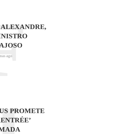
F
 ALEXANDRE,
INISTRO
AJOSO
nas ago
J
SUS PROMETE
RENTRÉE’
IMADA