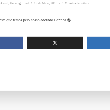
m
Geral
,
Uncategorized
15 de Maio, 2010
1 Minutos de leitura
ste que temos pelo nosso adorado Benfica 🙂