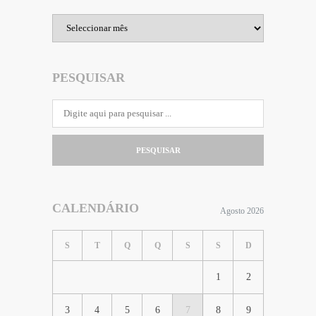
Arquivo
PESQUISAR
PESQUISAR
CALENDÁRIO
Agosto 2026
S
T
Q
Q
S
S
D
1
2
3
4
5
6
7
8
9