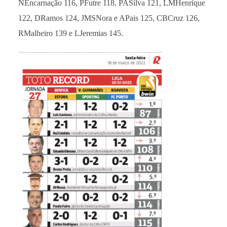
NEncarnação 116, PFutre 118, PASilva 121, LMHenrique
122, DRamos 124, JMSNora e APais 125, CBCruz 126,
RMalheiro 139 e LJeremias 145.