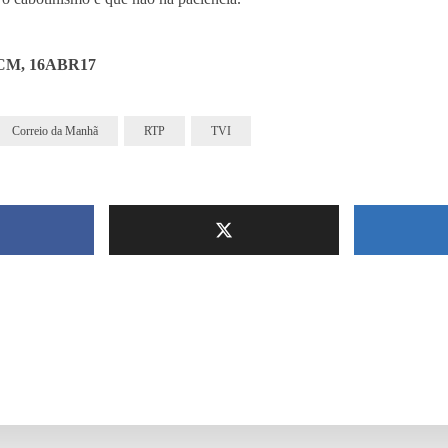
 CM, 16ABR17
Correio da Manhã
RTP
TVI