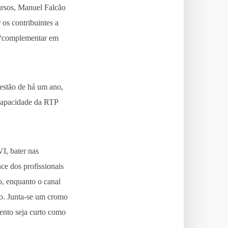
ursos, Manuel Falcão
os contribuintes a
a “complementar em
estão de há um ano,
ncapacidade da RTP
I, bater nas
ce dos profissionais
o, enquanto o canal
do. Junta-se um cromo
lento seja curto como