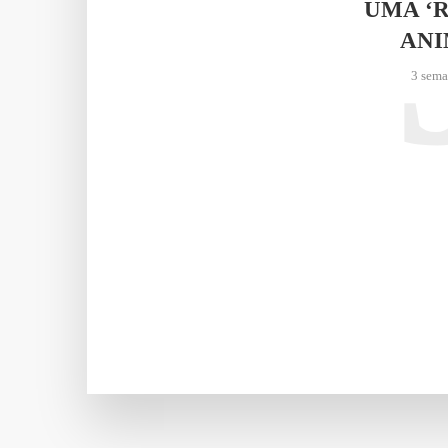
UMA ‘
AN
3 sema