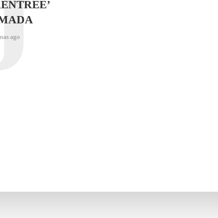
J
RENTRÉE’
IMADA
nas ago