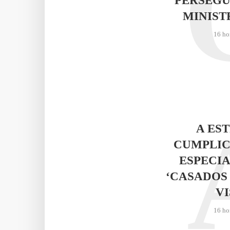
PERSEGU
MINIST
16 ho
A ES
CUMPLIC
ESPECIA
‘CASADOS
VI
16 ho