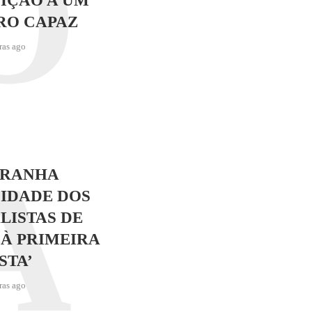
O
IÇÃO A UM
RO CAPAZ
ras ago
A
TRANHA
IDADE DOS
LISTAS DE
 À PRIMEIRA
STA’
ras ago