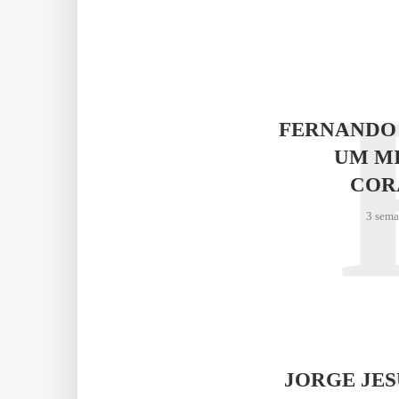
FERNANDO
UM M
COR
3 sema
JORGE JE