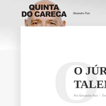
Alexandre Pais
O
O JÚ
TALE
Por
Alexandre Pais
E