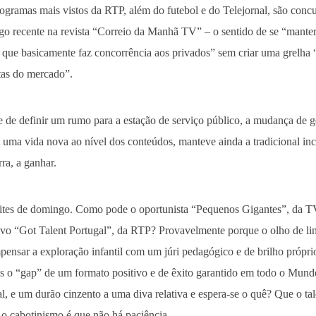
rogramas mais vistos da RTP, além do futebol e do Telejornal, são conc
go recente na revista “Correio da Manhã TV” – o sentido de se “manter 
 que basicamente faz concorrência aos privados” sem criar uma grelh
rtas do mercado”.
 de definir um rumo para a estação de serviço público, a mudança de g
uma vida nova ao nível dos conteúdos, manteve ainda a tradicional i
rra, a ganhar.
oites de domingo. Como pode o oportunista “Pequenos Gigantes”, da TV
ivo “Got Talent Portugal”, da RTP? Provavelmente porque o olho de lin
ensar a exploração infantil com um júri pedagógico e de brilho própri
dos o “gap” de um formato positivo e de êxito garantido em todo o Mun
, e um durão cinzento a uma diva relativa e espera-se o quê? Que o ta
a o cabotinismo é que não há paciência.