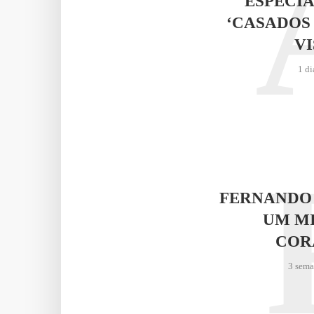
ESPECIA
‘CASADOS
VI
1 di
FERNANDO
UM M
COR
3 sema