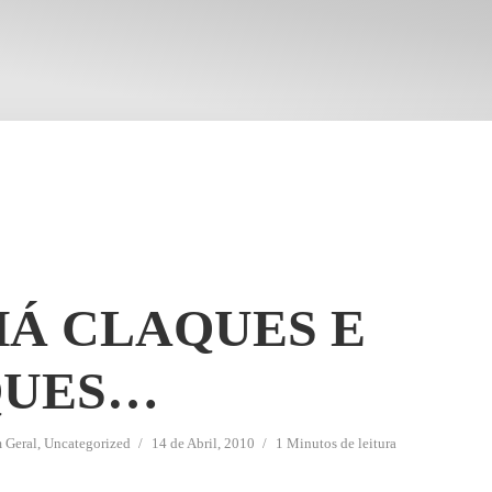
HÁ CLAQUES E
QUES…
m
Geral
,
Uncategorized
14 de Abril, 2010
1 Minutos de leitura