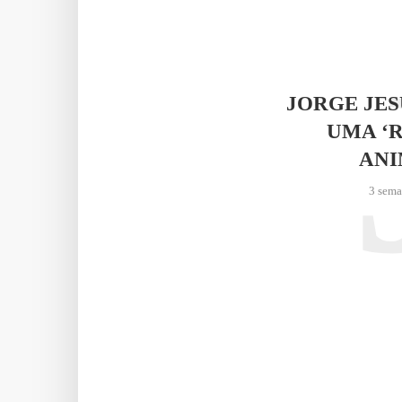
JORGE JE
UMA ‘
AN
3 sema