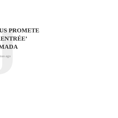
J
SUS PROMETE
RENTRÉE’
IMADA
nas ago