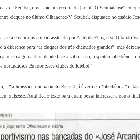
adas, de Setúbal, envia-me um recorte do jornal “O Setubalense” em qu
entre claques no último Olhanense-V. Setúbal, disputado no estádio Jo
r-se a enviar-nos o texto assinado por António Elias, o sr. Orlando Va
do a diferença para “as claques dos três chamados grandes”, mas deixa
a nisso alguma dificuldade face à submissão, respeito e obediência qu
os portugueses têm por esses clubes de futebol”.
vio, a “submissão” minha ou do Record já é zero e a “obediência” então
m quisesse. Aqui fica o texto para quem possa interessar e ponto final