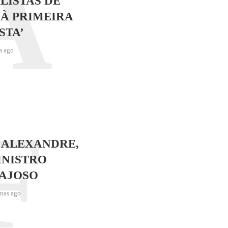
A
LISTAS DE
 À PRIMEIRA
STA’
a ago
F
 ALEXANDRE,
INISTRO
AJOSO
nas ago