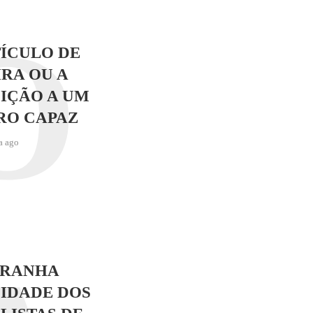
O
ÍCULO DE
RA OU A
IÇÃO A UM
RO CAPAZ
a ago
TRANHA
IDADE DOS