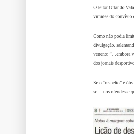
O leitor Orlando Val
virtudes do convívio 
Como não podia limita
divulgação, salentan
veneno: “…embora vej
dos jornais desportiv
Se o “respeito” é ób
se… nos ofendesse que