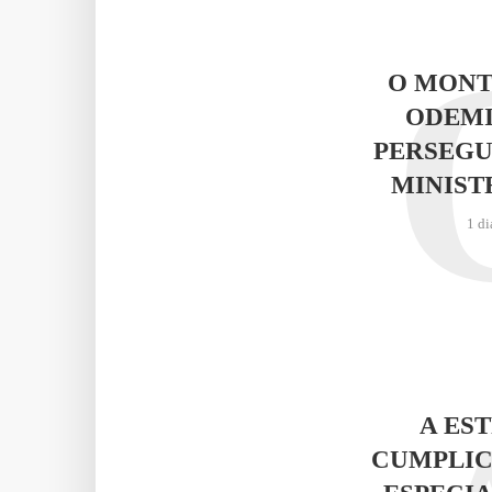
O MONT
ODEMI
PERSEGU
MINIST
1 di
A ES
CUMPLIC