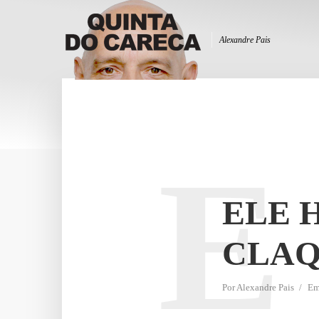
Alexandre Pais
E
ELE 
CLA
Por
Alexandre Pais
E