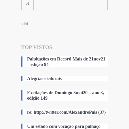
31
« Jul
TOP VISTOS
Palpitações em Record Mais de 21nov21
– edição 94
Alegrias eleitorais
Excitações de Domingo 3mai20 – ano 3,
edição 149
re: http://twitter.com/AlexandrePais (37)
Um estado com vocação para palhaço