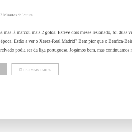
2 Minutos de leitura
 mas lá marcou mais 2 golos! Esteve dois meses lesionado, foi duas v
ta época. Estão a ver o Xerez-Real Madrid? Bem pior que o Benfica-B
elvado podia ser da liga portuguesa. Jogámos bem, mas continuamos n
LER MAIS TARDE