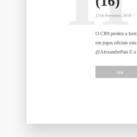
(16)
13 de Fevereiro, 2010
O CR9 perdeu a forma
em jogos oficiais es
@AlexandrePais E o r
LER