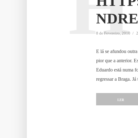
H
HTTP
NDRE
8 de Fevereiro, 2010
2
E lá se afundou outr
pior que a anterior
Eduardo está numa fo
regressar a Braga. Já 
LER