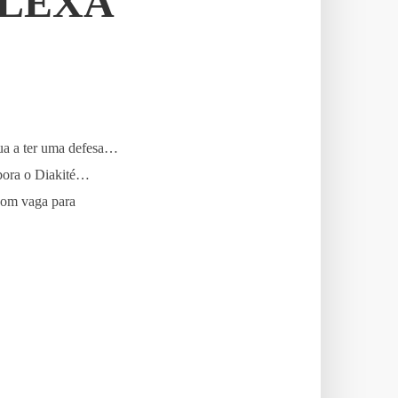
ALEXA
nua a ter uma defesa…
bora o Diakité…
com vaga para