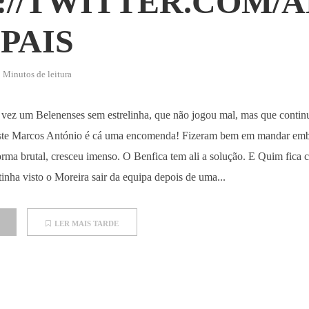
://TWITTER.COM/
PAIS
 Minutos de leitura
a vez um Belenenses sem estrelinha, que não jogou mal, mas que conti
. Este Marcos António é cá uma encomenda! Fizeram bem em mandar em
rma brutal, cresceu imenso. O Benfica tem ali a solução. E Quim fica 
tinha visto o Moreira sair da equipa depois de uma...
LER MAIS TARDE