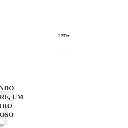
LER+
F
NDO
RE, UM
TRO
OSO
ago