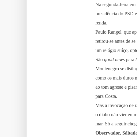
Na segunda-feira em 
presidência do PSD e
renda.
Paulo Rangel, que a
retirou-se antes de s
um relógio suíço, opt
São
good news
para 
Montenegro se distin
como os mais duros n
ao tom agreste e pis
para Costa.
Mas a invocação de ra
o diabo não vier entr
mar. Só a seguir cheg
Observador, Sábad