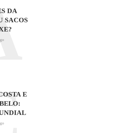
A
S DA
U SACOS
XE?
ago
C
COSTA E
BELO:
UNDIAL
ago