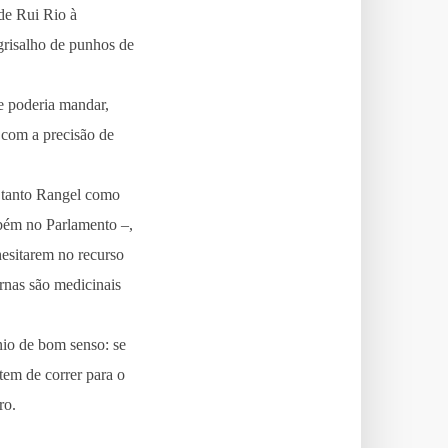
de Rui Rio à
grisalho de punhos de
e poderia mandar,
r com a precisão de
 tanto Rangel como
mbém no Parlamento –,
esitarem no recurso
rnas são medicinais
ínio de bom senso: se
tem de correr para o
ro.