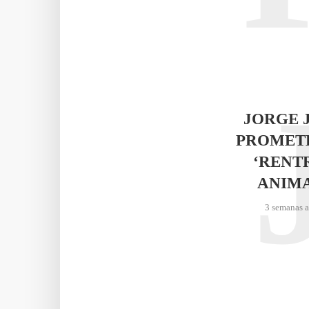
JORGE 
PROMET
‘RENT
ANIM
3 semanas 