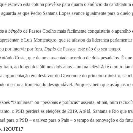
que escrevo esta coluna prevê-se para quarta o anúncio da candidatura 
 aguarda-se que Pedro Santana Lopes avance igualmente para o duelo 
pós a
bênção
de Passos Coelho mais facilmente conquistaria o aparelho 
e apresentar, e Luís Montenegro, que se afastou da liderança parlamenta
ou por intervir por fora.
Duplo
de Passos, este não é o seu tempo.
António Costa, que de uma assentada acordou de dois pesadelos. É que
guiram, ao longo dos últimos dois anos – um na televisão e o outro ta
a argumentação em desfavor do Governo e do primeiro-ministro, sem h
ando mesmo a fronteira do desagradável. Porque sabem que as águas mo
zões “familiares” ou “pessoais e políticas” assenta, afinal, num racioc
etanto, o PSD perderá as eleições de 2019. Até lá, Santana e Rio que tra
ará para o PSD – e talvez para o País – o tempo da renovação e do futu
o, 12OUT17