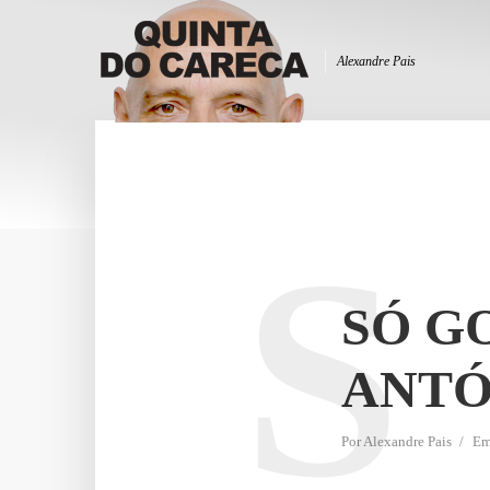
Alexandre Pais
S
SÓ G
ANTÓ
Por
Alexandre Pais
E