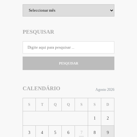
Arquivo
PESQUISAR
PESQUISAR
CALENDÁRIO
Agosto 2026
S
T
Q
Q
S
S
D
1
2
3
4
5
6
7
8
9