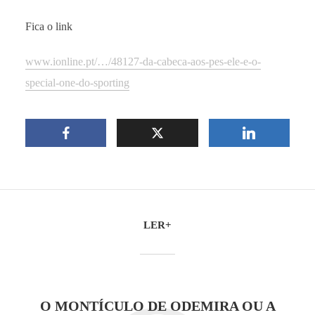
Fica o link
www.ionline.pt/…/48127-da-cabeca-aos-pes-ele-e-o-
special-one-do-sporting
LER+
O MONTÍCULO DE ODEMIRA OU A