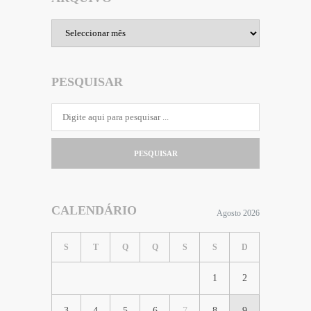
Arquivo
PESQUISAR
PESQUISAR
CALENDÁRIO
Agosto 2026
S
T
Q
Q
S
S
D
1
2
3
4
5
6
7
8
9