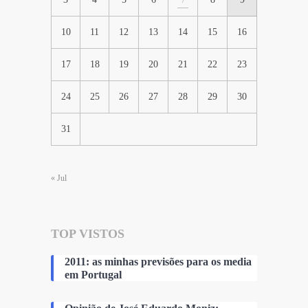
10
11
12
13
14
15
16
17
18
19
20
21
22
23
24
25
26
27
28
29
30
31
« Jul
TOP VISTOS
2011: as minhas previsões para os media
em Portugal