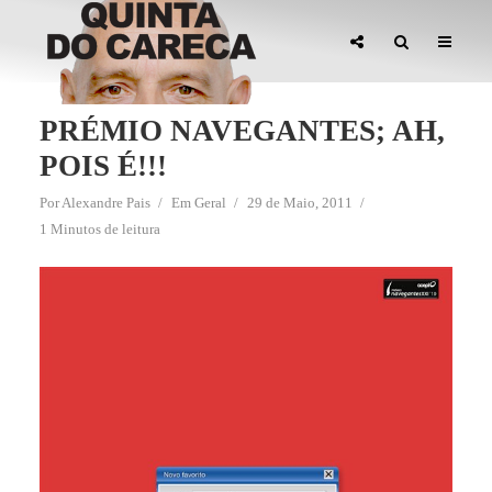
PRÉMIO NAVEGANTES; AH,
POIS É!!!
Por
Alexandre Pais
Em
Geral
29 de Maio, 2011
1 Minutos de leitura