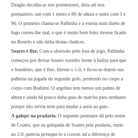
Dragão decidiu-se nos pormenores, diria até nos
pormaiores: um com 1 metro e 89 de altura e outro com 1 e
96. O primeiro chama-se Palhinha e a estreia num duelo de
fogo correu-lhe mal, o que é muito bem feito: tivesse ficado
no Restelo e não tinha destas chatices.
Soares é fixe.
Com a obsessão pelo fora de jogo, Palhinha
começou por deixar Soares sozinho frente à baliza para que
o brasileiro, que é fixe, fizesse o 1-0, e ficou-se depois nas
palhetas na jogada do segundo golo, perdendo no corpo a
corpo com Brahimi. O argelino tem menos um palmo de
altura e ainda há pouco tinha guia de marcha para nenhures
porque não servia nem para mudar a areia ao gato.
A galope na pradaria.
O segundo pormaior dá pelo nome
de Coates, que na galopada de Soares pela pradaria, rumo
ao 2-0, parecia persegui-lo a coxear, tal a diferença de