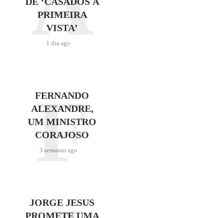
A
DE ‘CASADOS À
PRIMEIRA
VISTA’
1 dia ago
F
FERNANDO
ALEXANDRE,
UM MINISTRO
CORAJOSO
3 semanas ago
JORGE JESUS
PROMETE UMA