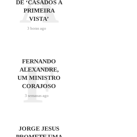
A
DE ‘CASADOS À
PRIMEIRA
VISTA’
3 horas ago
F
FERNANDO
ALEXANDRE,
UM MINISTRO
CORAJOSO
3 semanas ago
JORGE JESUS
PROMETE UMA