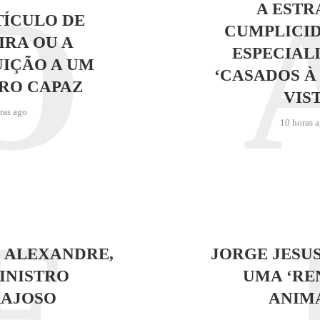
O
A EST
ÍCULO DE
CUMPLICI
RA OU A
ESPECIALI
IÇÃO A UM
‘CASADOS À
RO CAPAZ
VIST
ras ago
10 horas 
F
 ALEXANDRE,
JORGE JESU
INISTRO
UMA ‘RE
AJOSO
ANIM