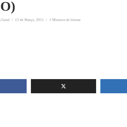
O)
m
Geral
15 de Março, 2011
1 Minutos de leitura
K