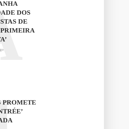
A
RANHA
DADE DOS
STAS DE
 PRIMEIRA
A’
ago
J
S PROMETE
NTRÉE’
ADA