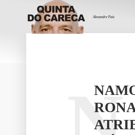
Alexandre Pais
N
NAMO
RONA
ATRI