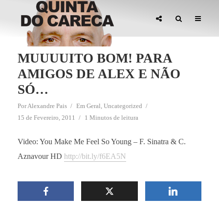
MUUUUITO BOM! PARA
AMIGOS DE ALEX E NÃO
SÓ…
Por
Alexandre Pais
Em
Geral
,
Uncategorized
15 de Fevereiro, 2011
1 Minutos de leitura
Video: You Make Me Feel So Young – F. Sinatra & C.
Aznavour HD
http://bit.ly/f6EA5N