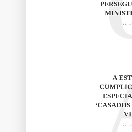
PERSEGU
MINIST
22 ho
A ES
CUMPLIC
ESPECIA
‘CASADOS
VI
22 ho