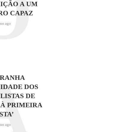
O
IÇÃO A UM
RO CAPAZ
ras ago
A
TRANHA
IDADE DOS
LISTAS DE
 À PRIMEIRA
STA’
ras ago