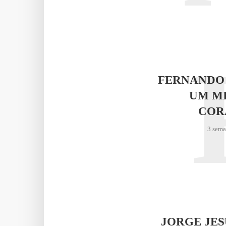
FERNANDO
UM M
COR
3 sema
JORGE JE