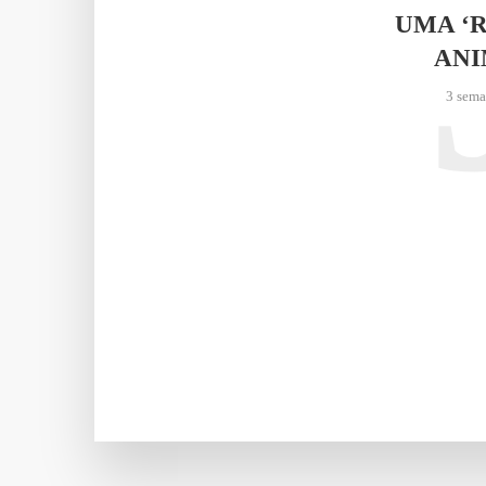
UMA ‘
AN
3 sema