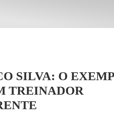
M
O SILVA: O EXEM
M TREINADOR
RENTE