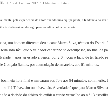
m
Geral
2 de Outubro, 2012
1 Minutos de leitura
elmente, pela experiência de anos: quando uma equipa perde, a tendência do seu t
dência desfavorável do jogo para sacudir a culpa do capote.
ana, um homem diferente deu a cara: Marco Silva, técnico do Estoril. 
 teria sido fácil que o treinador canarinho se desculpasse, no final da 
alade – após ter estado a vencer por 2-0 – com o facto de ter ficado r
 de Gonçalo Santos, por acumulação de amarelos, aos 61 minutos.
 boa meia hora final e marcaram aos 76 e aos 84 minutos, com mérito. 
ntra 11? Talvez sim ou talvez não. A verdade é que para Marco Silva s
 não a decisão do árbitro de exibir o cartão vermelho ao n.º 13 estorilist