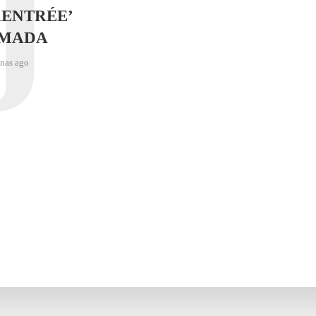
J
RENTRÉE’
IMADA
nas ago