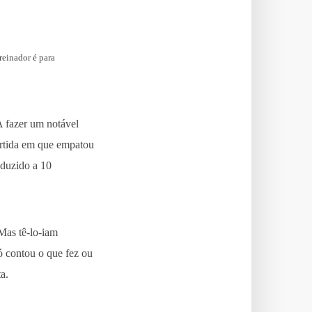
reinador é para
A fazer um notável
partida em que empatou
eduzido a 10
Mas tê-lo-iam
ó contou o que fez ou
a.