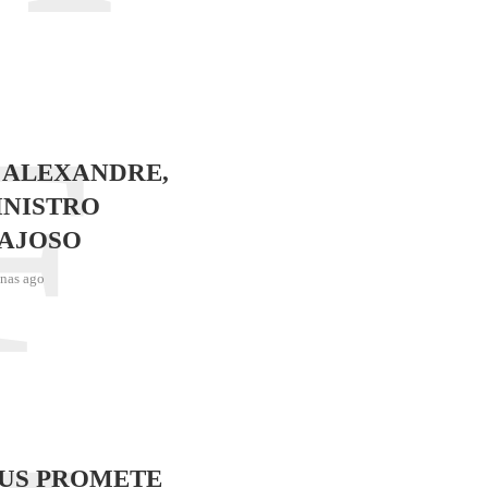
F
 ALEXANDRE,
INISTRO
AJOSO
nas ago
SUS PROMETE