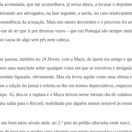
a acumulada, que me aconselhava, já nessa altura, a recusar o depoime
deixando aos advogados, na fase seguinte, a tarefa, no caso relativament
nconsistência da acusação. Mais uns meses decorridos e o processo foi 
i-me de ter que ir por diversas vezes – que em Portugal são sempre mui
por causa de algo sem pés nem cabeça.
 se passou, também no
24 Horas
, com a Maya, de quem era amigo e qu
emos uma manchete sobre qualquer coisa em que se envolveu e designá
sentido figurado, obviamente. Mas ela levou aquilo como uma ofensa e
om a edição do jornal e referiu-se-lhe em termos depreciativos, esquece
trupe. Aí, deu-se a ruptura e a Maya deixou nesse mesmo dia de colabo
nha saída para o
Record
, reabilitada por alguém menos sensível às resis
um bom meio século atrás, no 2.º piso do prédio alfacinha onde nasci,
tes de bruxaria e recebia uma clientela que muito incomodava a vizinha