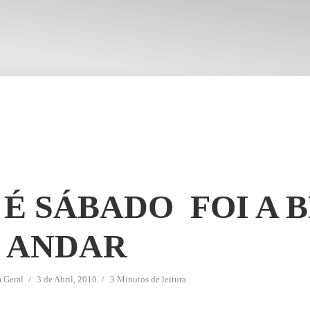
É SÁBADO  FOI A
º ANDAR
m
Geral
3 de Abril, 2010
3 Minutos de leitura