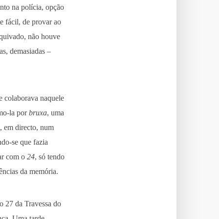
nto na polícia, opção
e fácil, de provar ao
arquivado, não houve
tas, demasiadas –
e colaborava naquele
mo-la por
bruxa
, uma
, em directo, num
ndo-se que fazia
rar com o
24
, só tendo
tências da memória.
 o 27 da Travessa do
nça. Uma tarde,