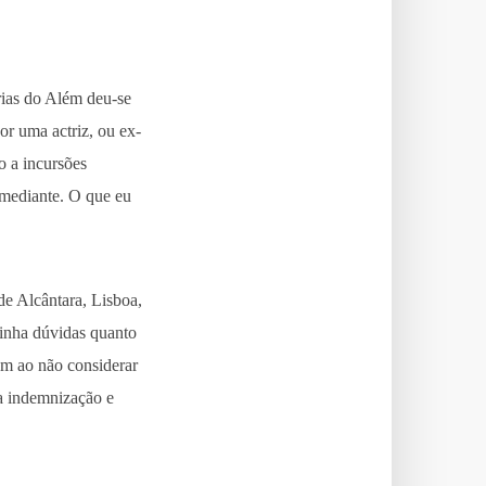
rias do Além deu-se
or uma actriz, ou ex-
o a incursões
omediante. O que eu
de Alcântara, Lisboa,
 tinha dúvidas quanto
em ao não considerar
a indemnização e