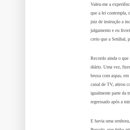
Valeu-me a experiênci
que a lei contempla, 
juiz de instrução a i
julgamento e eu livre
creio que a Setúbal, 
Recordo ainda o que
diário. Uma vez, fiz
bruxa com aspas, em 
canal de TV, atirou c
igualmente parte da 
regressado após a mi
E havia uma senhora, 
Possolo, que tinha ar