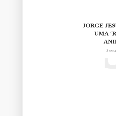
JORGE JE
UMA ‘
AN
3 sema