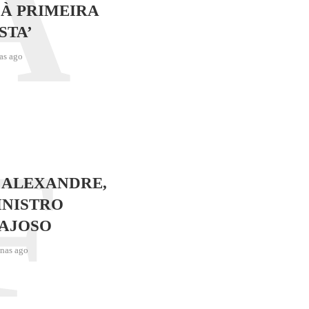
A
 À PRIMEIRA
STA’
as ago
F
 ALEXANDRE,
INISTRO
AJOSO
nas ago