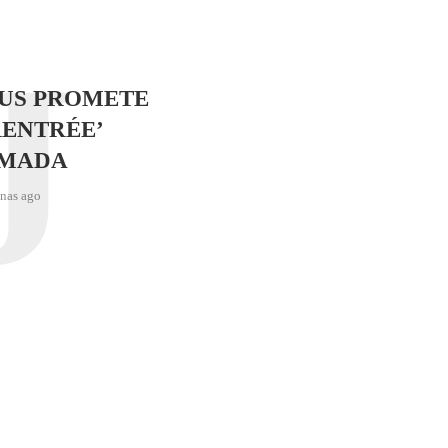
J
SUS PROMETE
RENTRÉE’
IMADA
nas ago