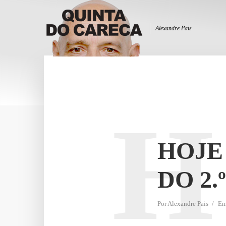
Alexandre Pais
H
HOJE 
DO 2.
Por
Alexandre Pais
E