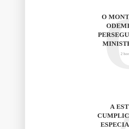
O MONT
ODEMI
PERSEGU
MINIST
2 hor
A ES
CUMPLIC
ESPECIA