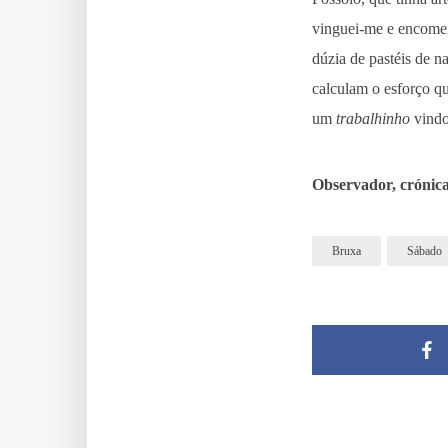
vinguei-me e encomend
dúzia de pastéis de n
calculam o esforço q
um
trabalhinho
vindo
Observador, crónica
Bruxa
Sábado