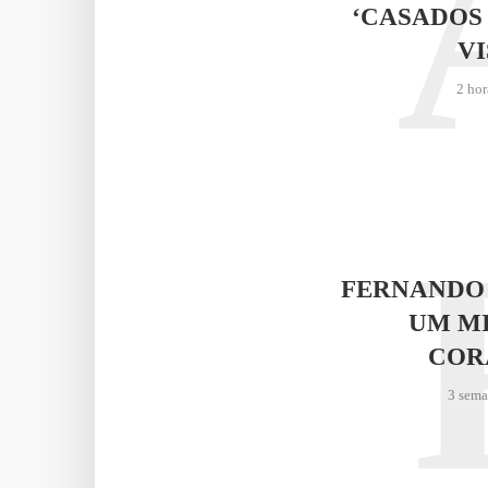
‘CASADOS
VI
2 hor
FERNANDO
UM M
COR
3 sema