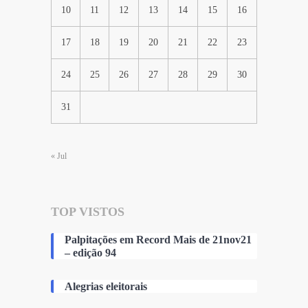
10
11
12
13
14
15
16
17
18
19
20
21
22
23
24
25
26
27
28
29
30
31
« Jul
TOP VISTOS
Palpitações em Record Mais de 21nov21
– edição 94
Alegrias eleitorais