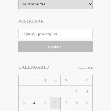
Arquivo
PESQUISAR
PESQUISAR
CALENDÁRIO
Agosto 2026
S
T
Q
Q
S
S
D
1
2
3
4
5
6
7
8
9