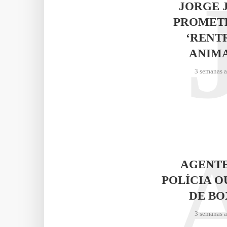
JORGE 
PROMET
‘RENT
ANIM
3 semanas 
AGENTE
POLÍCIA O
DE BO
3 semanas 