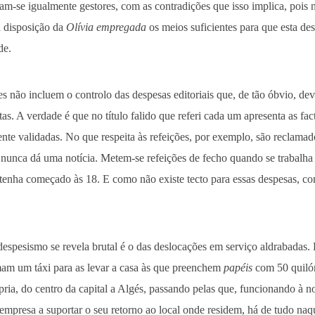
ram-se igualmente gestores, com as contradições que isso implica, poi
 disposição da
Olívia empregada
os meios suficientes para que esta de
de.
s não incluem o controlo das despesas editoriais que, de tão óbvio, dev
tas. A verdade é que no título falido que referi cada um apresenta as fac
te validadas. No que respeita às refeições, por exemplo, são reclamad
nunca dá uma notícia. Metem-se refeições de fecho quando se trabalha
tenha começado às 18. E como não existe tecto para essas despesas, c
espesismo se revela brutal é o das deslocações em serviço aldrabadas.
mam um táxi para as levar a casa às que preenchem
papéis
com 50 quilóm
ópria, do centro da capital a Algés, passando pelas que, funcionando à 
empresa a suportar o seu retorno ao local onde residem, há de tudo na