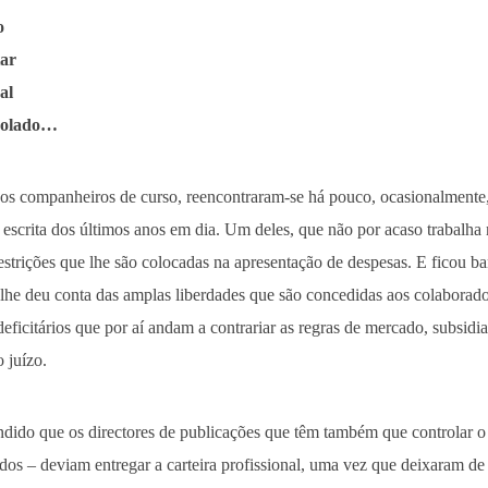
o
tar
al
trolado…
igos companheiros de curso, reencontraram-se há pouco, ocasionalmente
a escrita dos últimos anos em dia. Um deles, que não por acaso trabal
restrições que lhe são colocadas na apresentação de despesas. E ficou
 lhe deu conta das amplas liberdades que são concedidas aos colaborado
 deficitários que por aí andam a contrariar as regras de mercado, subsidi
 juízo.
endido que os directores de publicações que têm também que controlar 
dos – deviam entregar a carteira profissional, uma vez que deixaram de s