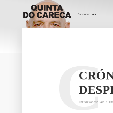
Alexandre Pais
C
CRÓN
DESP
Por
Alexandre Pais
E