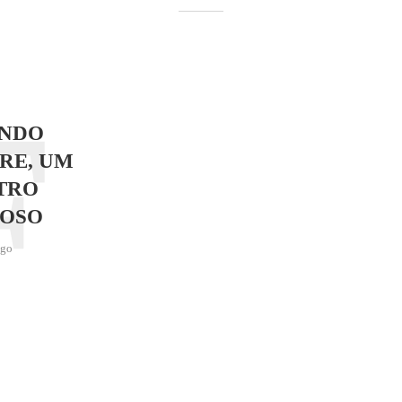
F
NDO
RE, UM
TRO
OSO
ago