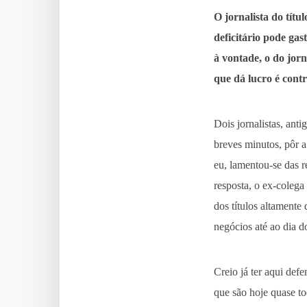
O jornalista do títul
deficitário pode gas
à vontade, o do jorn
que dá lucro é con
Dois jornalistas, ant
breves minutos, pôr 
eu, lamentou-se das 
resposta, o ex-colega
dos títulos altamente
negócios até ao dia do
Creio já ter aqui def
que são hoje quase to