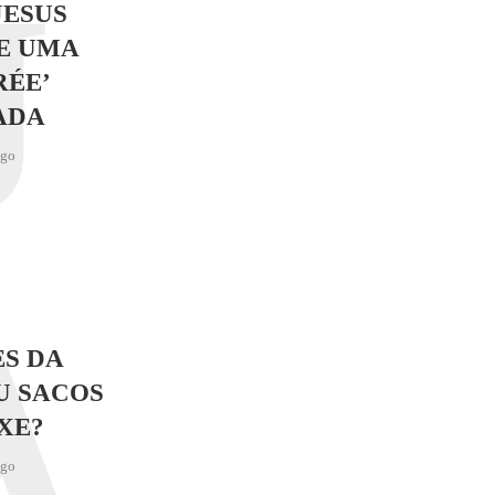
J
JESUS
E UMA
RÉE’
ADA
ago
A
S DA
U SACOS
XE?
ago