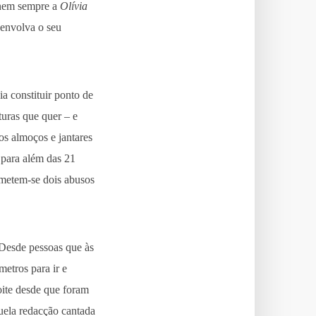
s nem sempre a
Olívia
senvolva o seu
ia constituir ponto de
turas que quer – e
os almoços e jantares
 para além das 21
ometem-se dois abusos
 Desde pessoas que às
etros para ir e
noite desde que foram
quela redacção cantada