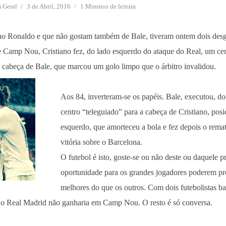
m
Geral
3 de Abril, 2016
1 Minutos de leitura
iano Ronaldo e que não gostam também de Bale, tiveram ontem dois des
e Camp Nou, Cristiano fez, do lado esquerdo do ataque do Real, um cen
 a cabeça de Bale, que marcou um golo limpo que o árbitro invalidou.
Aos 84, inverteram-se os papéis. Bale, executou, do
centro “teleguiado” para a cabeça de Cristiano, pos
esquerdo, que amorteceu a bola e fez depois o remat
vitória sobre o Barcelona.
O futebol é isto, goste-se ou não deste ou daquele pr
oportunidade para os grandes jogadores poderem pr
melhores do que os outros. Com dois futebolistas ba
, o Real Madrid não ganharia em Camp Nou. O resto é só conversa.