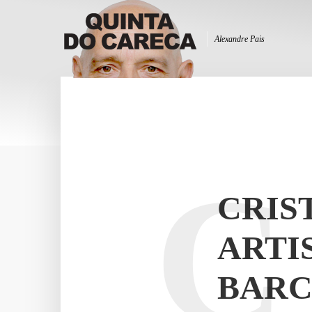
Alexandre Pais
C
CRIS
ARTI
BAR