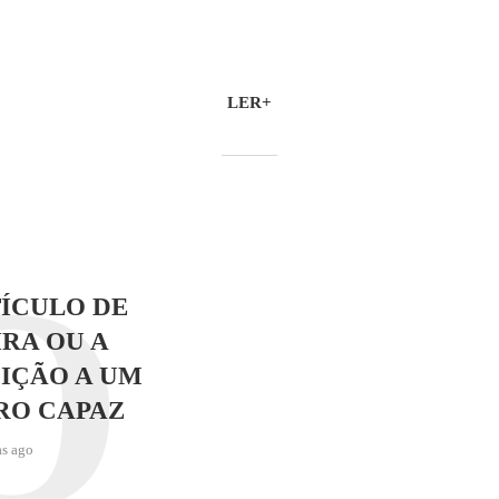
LER+
O
ÍCULO DE
RA OU A
IÇÃO A UM
RO CAPAZ
as ago