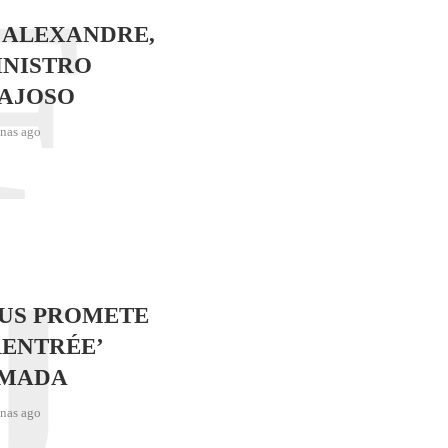
F
 ALEXANDRE,
INISTRO
AJOSO
nas ago
J
SUS PROMETE
RENTRÉE’
IMADA
nas ago