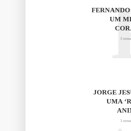
FERNANDO
UM M
COR
3 sema
JORGE JE
UMA ‘
AN
3 sema