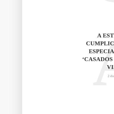
A ES
CUMPLIC
ESPECIA
‘CASADOS
VI
2 di