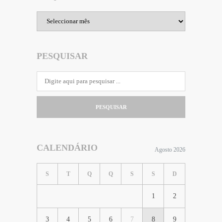
Arquivo
PESQUISAR
PESQUISAR
CALENDÁRIO
Agosto 2026
S
T
Q
Q
S
S
D
1
2
3
4
5
6
7
8
9