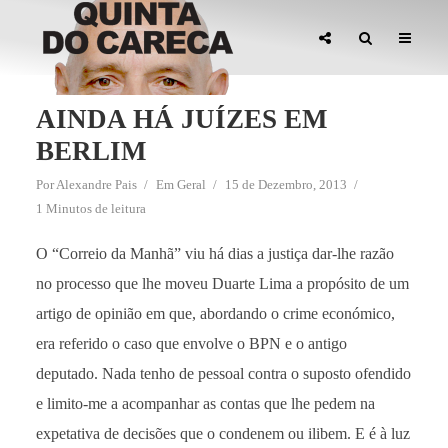
AINDA HÁ JUÍZES EM
BERLIM
Por
Alexandre Pais
Em
Geral
15 de Dezembro, 2013
1 Minutos de leitura
O “Correio da Manhã” viu há dias a justiça dar-lhe razão
no processo que lhe moveu Duarte Lima a propósito de um
artigo de opinião em que, abordando o crime económico,
era referido o caso que envolve o BPN e o antigo
deputado. Nada tenho de pessoal contra o suposto ofendido
e limito-me a acompanhar as contas que lhe pedem na
expetativa de decisões que o condenem ou ilibem. E é à luz