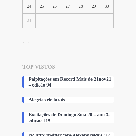
24
25
26
27
28
29
30
31
« Jul
TOP VISTOS
Palpitações em Record Mais de 21nov21
– edição 94
Alegrias eleitorais
Excitações de Domingo 3mai20 – ano 3,
edição 149
re: http://twitter.com/AlexandrePais (37)